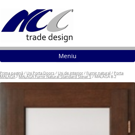
Sari la conținut
Meniu
Prima pagină
/
Uși Porta Doors
/
Uși de interior
/
Furnir natural
/
Porta
MALAGA
/
MALAGA Furnir Natural Standard Stejar 5
/ MALAGA B.2