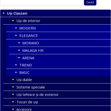
Caută
după:
Uși Classen
Uși de interior
MODERN
ELEGANCE
MORANO
MALAGA HR
ARENA
TREND
BASIC
Uşi duble
Sisteme speciale
Uși tehnice și de exterior
Tocuri de uși
Accesorii