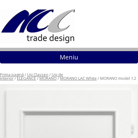
Sari la conținut
Meniu
Prima pagină
/
Uși Classen
/
Uși de
interior
/
ELEGANCE
/
MORANO
/
MORANO LAC White
/ MORANO model 1.2