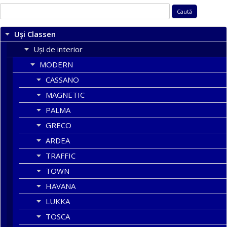
Caută
după:
Uși Classen
Uși de interior
MODERN
CASSANO
MAGNETIC
PALMA
GRECO
ARDEA
TRAFFIC
TOWN
HAVANA
LUKKA
TOSCA