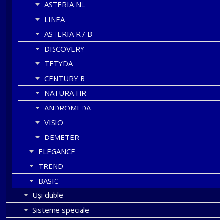
ASTERIA NL
LINEA
ASTERIA R / B
DISCOVERY
TETYDA
CENTURY B
NATURA HR
ANDROMEDA
VISIO
DEMETER
ELEGANCE
TREND
BASIC
Uşi duble
Sisteme speciale