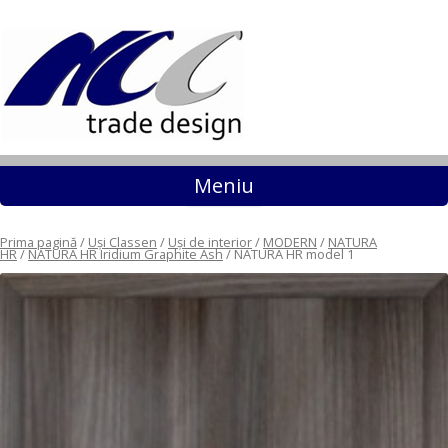
Sari la conținut
Meniu
Prima pagină
/
Uși Classen
/
Uși de interior
/
MODERN
/
NATURA
HR
/
NATURA HR Iridium Graphite Ash
/ NATURA HR model 1