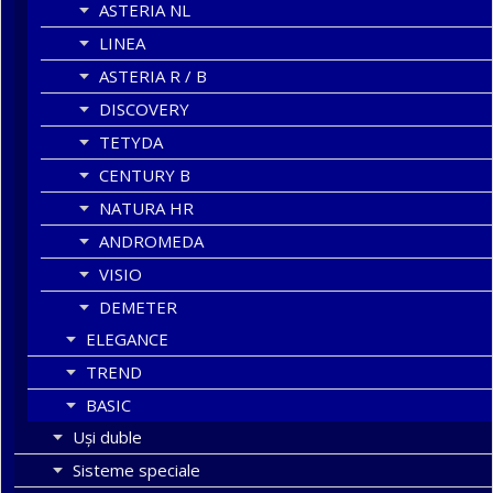
ASTERIA NL
LINEA
ASTERIA R / B
DISCOVERY
TETYDA
CENTURY B
NATURA HR
ANDROMEDA
VISIO
DEMETER
ELEGANCE
TREND
BASIC
Uşi duble
Sisteme speciale