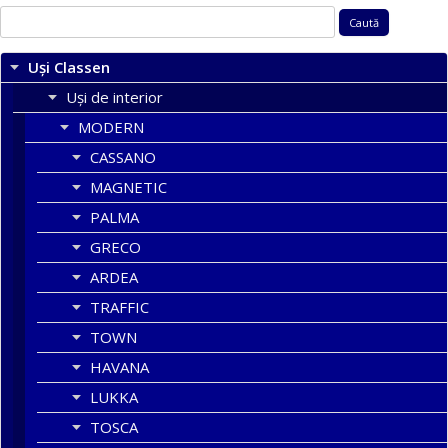
Caută
după:
Uși Classen
Uși de interior
MODERN
CASSANO
MAGNETIC
PALMA
GRECO
ARDEA
TRAFFIC
TOWN
HAVANA
LUKKA
TOSCA