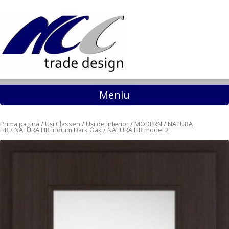
Sari la conținut
Meniu
Prima pagină
/
Uși Classen
/
Uși de interior
/
MODERN
/
NATURA
HR
/
NATURA HR Iridium Dark Oak
/ NATURA HR model 2