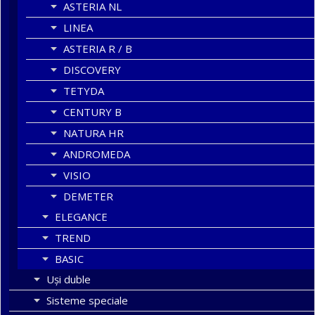
ASTERIA NL
LINEA
ASTERIA R / B
DISCOVERY
TETYDA
CENTURY B
NATURA HR
ANDROMEDA
VISIO
DEMETER
ELEGANCE
TREND
BASIC
Uşi duble
Sisteme speciale