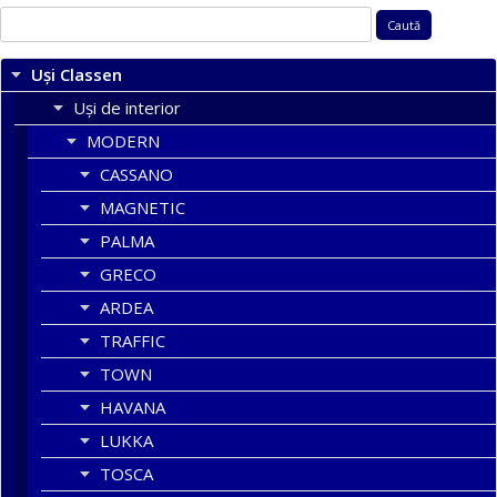
Caută
după:
Uși Classen
Uși de interior
MODERN
CASSANO
MAGNETIC
PALMA
GRECO
ARDEA
TRAFFIC
TOWN
HAVANA
LUKKA
TOSCA