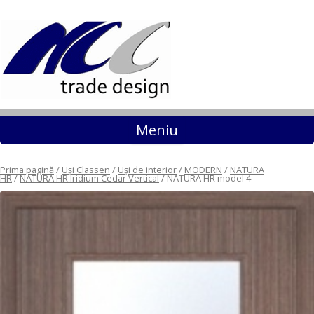
Sari la conținut
Meniu
Prima pagină
/
Uși Classen
/
Uși de interior
/
MODERN
/
NATURA
HR
/
NATURA HR Iridium Cedar Vertical
/ NATURA HR model 4