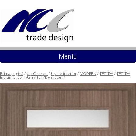
Sari la conținut
Meniu
Prima pagină
/
Uși Classen
/
Uși de interior
/
MODERN
/
TETYDA
/
TETYDA
Iridium Brown Ash
/ TETYDA model 1