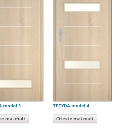
A model 3
TETYDA model 4
te mai mult
Citește mai mult