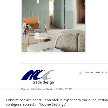
Simion Bărnuțiu N
Copyright © Trade Design 2005 - 2022.
Toate drepturile rezervate. Realizat de
Folosim cookies pentru a va oferi o experienta mai buna, retinan
Dow Media
configura accesul in "Cookie Settings".