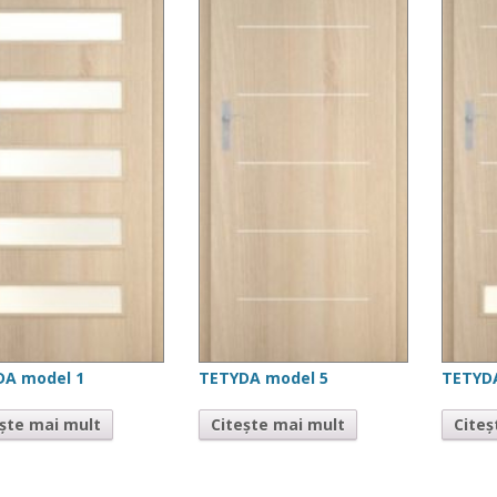
DA model 1
TETYDA model 5
TETYD
ește mai mult
Citește mai mult
Citeș