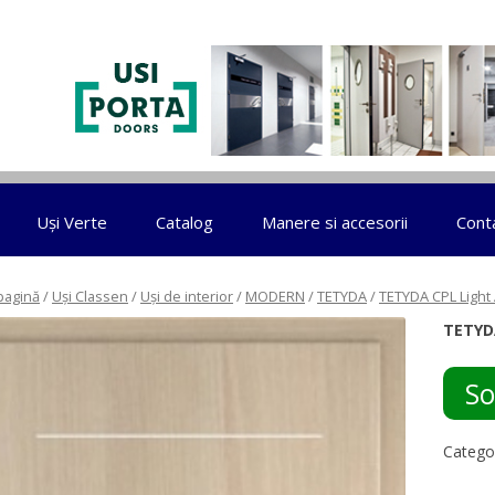
Sari la conținut
Uși Verte
Catalog
Manere si accesorii
Cont
pagină
/
Uși Classen
/
Uși de interior
/
MODERN
/
TETYDA
/
TETYDA CPL Light 
TETYD
So
Catego