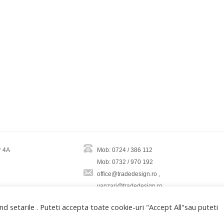
r 4A
Mob: 0724 / 386 112
Mob: 0732 / 970 192
office@tradedesign.ro ,
vanzari@tradedesign.ro
d setarile . Puteti accepta toate cookie-uri "Accept All"sau puteti