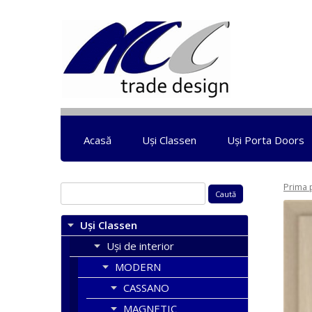
Acasă
Uși Classen
Uși Porta Doors
Prima 
Caută
după:
Uși Classen
Uși de interior
MODERN
CASSANO
MAGNETIC