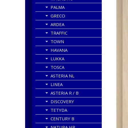
PALMA
GRECO
ARDEA
TRAFFIC
TOWN
HAVANA
LUKKA
TOSCA
ASTERIA NL
LINEA
ASTERIA R / B
DISCOVERY
TETYDA
CENTURY B
NATURA HR