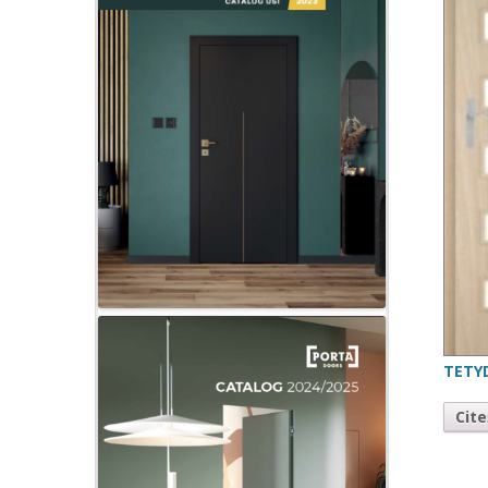
TETY
Cit