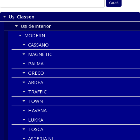
Caută
după:
Uși Classen
Uși de interior
MODERN
CASSANO
MAGNETIC
PALMA
GRECO
ARDEA
TRAFFIC
TOWN
HAVANA
LUKKA
TOSCA
ASTERIA NL