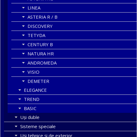
LINEA
ASTERIA R / B
DISCOVERY
TETYDA
CENTURY B
NATURA HR
ANDROMEDA
VISIO
DEMETER
ELEGANCE
TREND
BASIC
Uşi duble
Sisteme speciale
Uși tehnice și de exterior