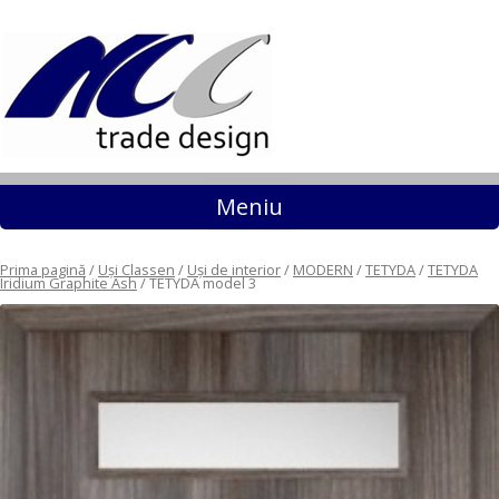
Sari la conținut
Meniu
Prima pagină
/
Uși Classen
/
Uși de interior
/
MODERN
/
TETYDA
/
TETYDA
Iridium Graphite Ash
/ TETYDA model 3