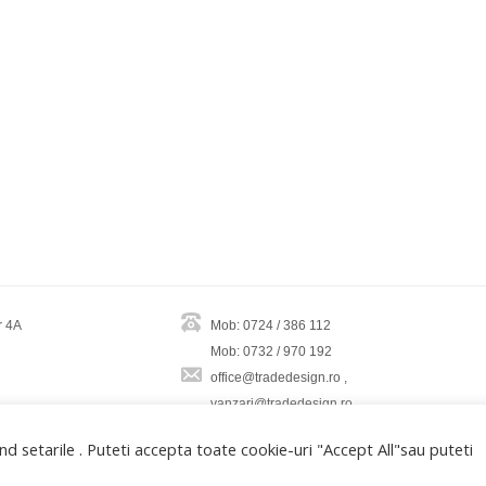
r 4A
Mob: 0724 / 386 112
Mob: 0732 / 970 192
office@tradedesign.ro ,
vanzari@tradedesign.ro
d setarile . Puteti accepta toate cookie-uri "Accept All"sau puteti