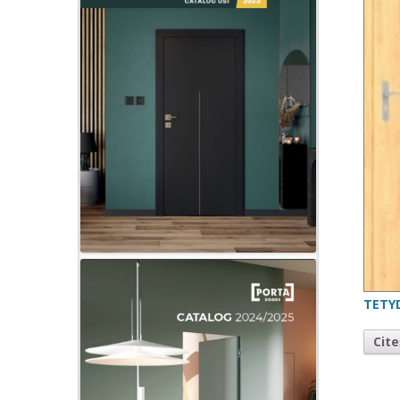
TETY
Cit