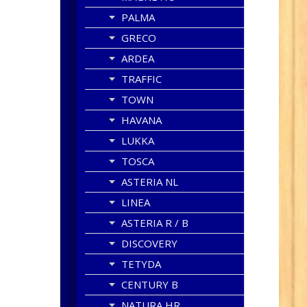
PALMA
GRECO
ARDEA
TRAFFIC
TOWN
HAVANA
LUKKA
TOSCA
ASTERIA NL
LINEA
ASTERIA R / B
DISCOVERY
TETYDA
CENTURY B
NATURA HR