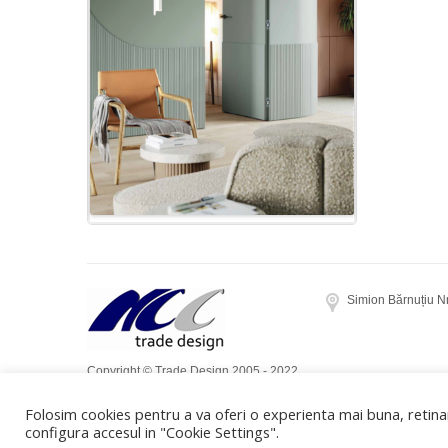
Simion Bărnuțiu N
Copyright © Trade Design 2005 - 2022.
Toate drepturile rezervate. Realizat de
Folosim cookies pentru a va oferi o experienta mai buna, retinan
Dow Media
configura accesul in "Cookie Settings".