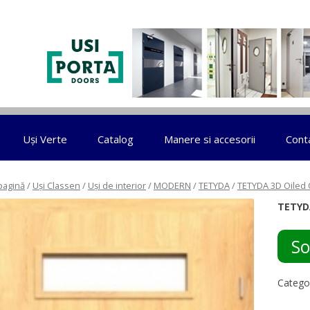
Sari la conținut
Uși Verte
Catalog
Manere si accesorii
Cont
pagină
/
Uși Classen
/
Uși de interior
/
MODERN
/
TETYDA
/
TETYDA 3D Oiled
TETYD
So
Catego