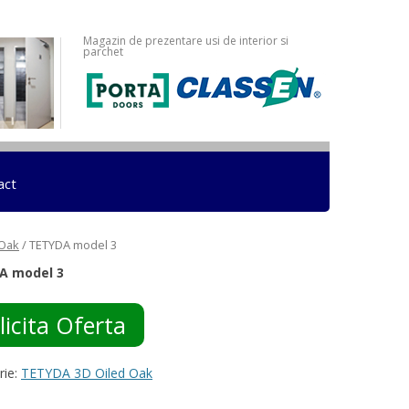
Magazin de prezentare usi de interior si
parchet
act
 Oak
/ TETYDA model 3
A model 3
licita Oferta
rie:
TETYDA 3D Oiled Oak