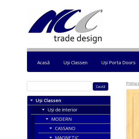
Acasă
Uși Classen
Uși Porta Doors
Prima 
Caută
după:
Uși Classen
Uși de interior
MODERN
CASSANO
MAGNETIC