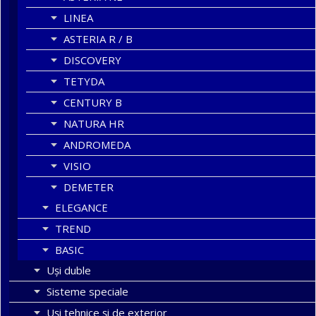
LINEA
ASTERIA R / B
DISCOVERY
TETYDA
CENTURY B
NATURA HR
ANDROMEDA
VISIO
DEMETER
ELEGANCE
TREND
BASIC
Uşi duble
Sisteme speciale
Uși tehnice și de exterior