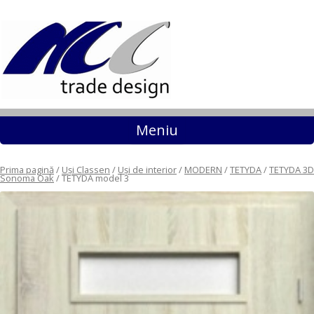
Sari la conținut
Meniu
Prima pagină
/
Uși Classen
/
Uși de interior
/
MODERN
/
TETYDA
/
TETYDA 3D
Sonoma Oak
/ TETYDA model 3