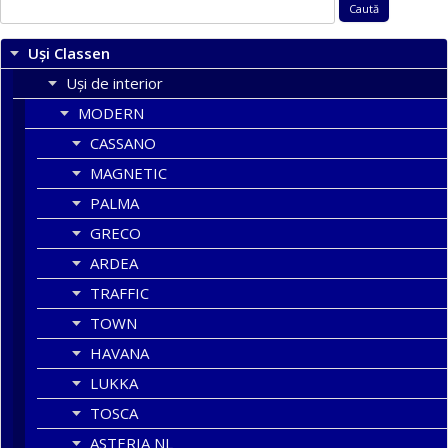
Caută
după:
Uși Classen
Uși de interior
MODERN
CASSANO
MAGNETIC
PALMA
GRECO
ARDEA
TRAFFIC
TOWN
HAVANA
LUKKA
TOSCA
ASTERIA NL