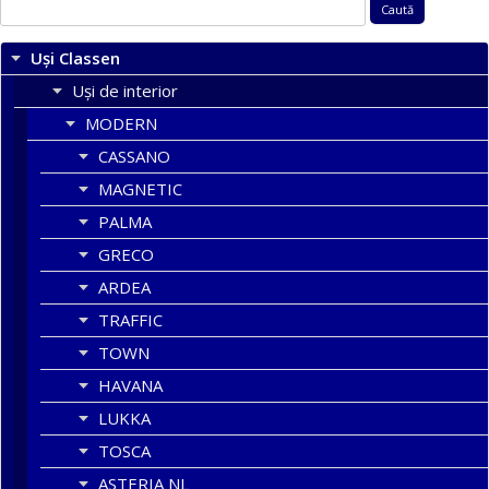
Caută
după:
Uși Classen
Uși de interior
MODERN
CASSANO
MAGNETIC
PALMA
GRECO
ARDEA
TRAFFIC
TOWN
HAVANA
LUKKA
TOSCA
ASTERIA NL