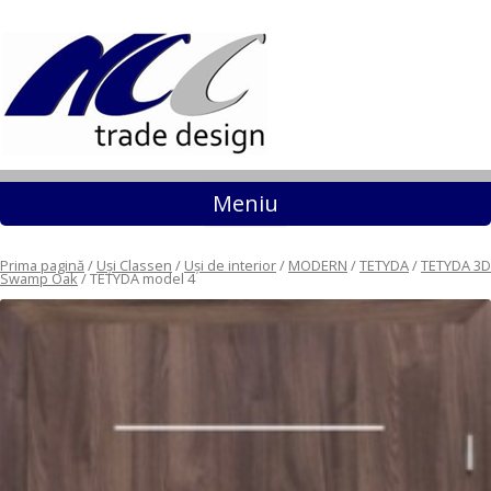
Sari la conținut
Meniu
Prima pagină
/
Uși Classen
/
Uși de interior
/
MODERN
/
TETYDA
/
TETYDA 3D
Swamp Oak
/ TETYDA model 4