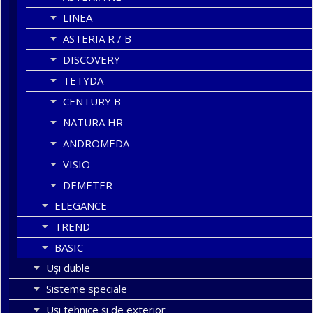
LINEA
ASTERIA R / B
DISCOVERY
TETYDA
CENTURY B
NATURA HR
ANDROMEDA
VISIO
DEMETER
ELEGANCE
TREND
BASIC
Uşi duble
Sisteme speciale
Uși tehnice și de exterior