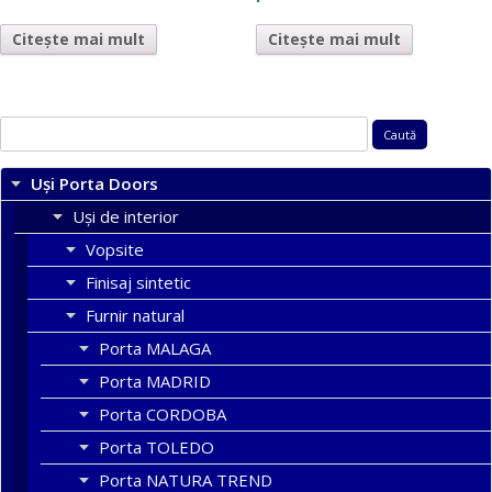
Citește mai mult
Citește mai mult
Caută
după:
Uși Porta Doors
Uși de interior
Vopsite
Finisaj sintetic
Furnir natural
Porta MALAGA
Porta MADRID
Porta CORDOBA
Porta TOLEDO
Porta NATURA TREND