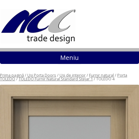
Sari la conținut
Meniu
Prima pagină
/
Uși Porta Doors
/
Uși de interior
/
Furnir natural
/
Porta
TOLEDO
/
TOLEDO Furnir Natural Standard Stejar 1
/ TOLEDO 4