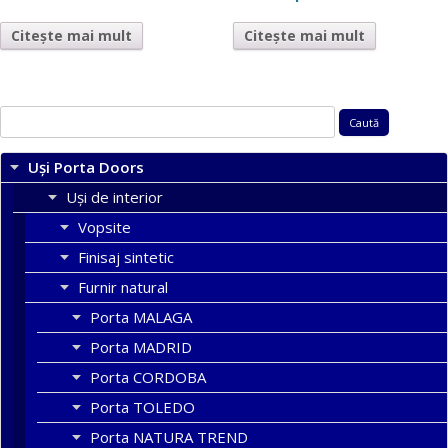
Citește mai mult
Citește mai mult
Caută
după:
Uși Porta Doors
Uși de interior
Vopsite
Finisaj sintetic
Furnir natural
Porta MALAGA
Porta MADRID
Porta CORDOBA
Porta TOLEDO
Porta NATURA TREND