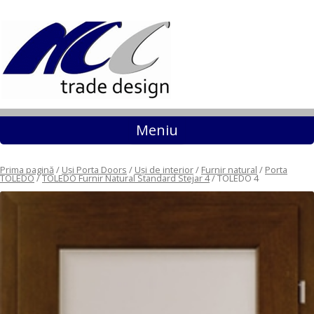
Sari la conținut
Meniu
Prima pagină
/
Uși Porta Doors
/
Uși de interior
/
Furnir natural
/
Porta
TOLEDO
/
TOLEDO Furnir Natural Standard Stejar 4
/ TOLEDO 4