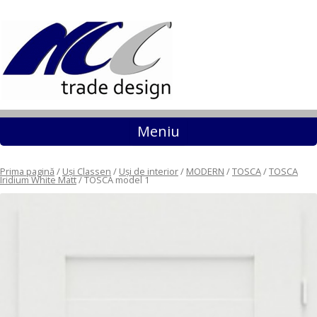
Sari la conținut
Meniu
Prima pagină
/
Uși Classen
/
Uși de interior
/
MODERN
/
TOSCA
/
TOSCA
Iridium White Matt
/ TOSCA model 1