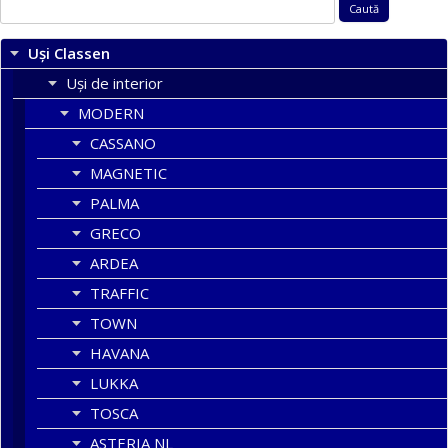
Caută
după:
Uși Classen
Uși de interior
MODERN
CASSANO
MAGNETIC
PALMA
GRECO
ARDEA
TRAFFIC
TOWN
HAVANA
LUKKA
TOSCA
ASTERIA NL