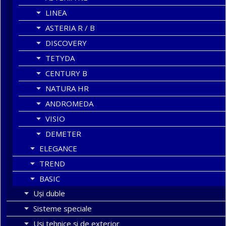
LINEA
ASTERIA R / B
DISCOVERY
TETYDA
CENTURY B
NATURA HR
ANDROMEDA
VISIO
DEMETER
ELEGANCE
TREND
BASIC
Uşi duble
Sisteme speciale
Uși tehnice și de exterior