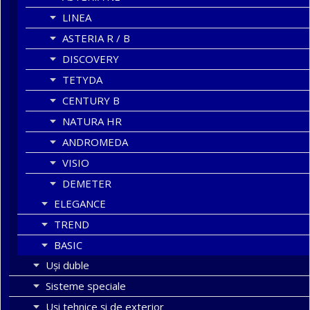
LINEA
ASTERIA R / B
DISCOVERY
TETYDA
CENTURY B
NATURA HR
ANDROMEDA
VISIO
DEMETER
ELEGANCE
TREND
BASIC
Uşi duble
Sisteme speciale
Uși tehnice și de exterior