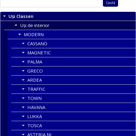
Caută
după:
Uși Classen
Uși de interior
MODERN
CASSANO
MAGNETIC
PALMA
GRECO
ARDEA
TRAFFIC
TOWN
HAVANA
LUKKA
TOSCA
ASTERIA NL