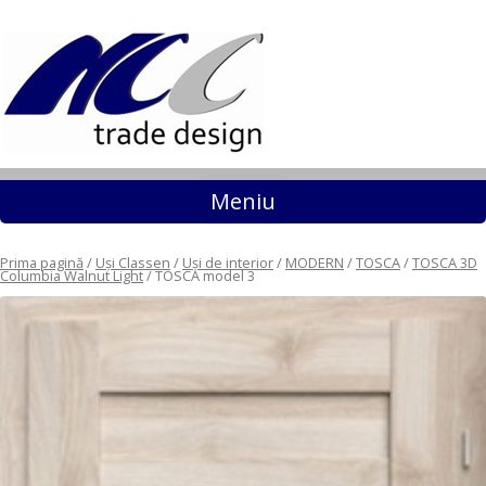
Sari la conținut
Meniu
Prima pagină
/
Uși Classen
/
Uși de interior
/
MODERN
/
TOSCA
/
TOSCA 3D
Columbia Walnut Light
/ TOSCA model 3