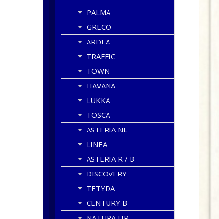
PALMA
GRECO
ARDEA
TRAFFIC
TOWN
HAVANA
LUKKA
TOSCA
ASTERIA NL
LINEA
ASTERIA R / B
DISCOVERY
TETYDA
CENTURY B
NATURA HR