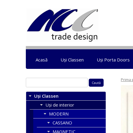
Acasă
Uși Classen
Uși Porta Doors
Prima 
Caută
după:
Uși Classen
Uși de interior
MODERN
CASSANO
MAGNETIC