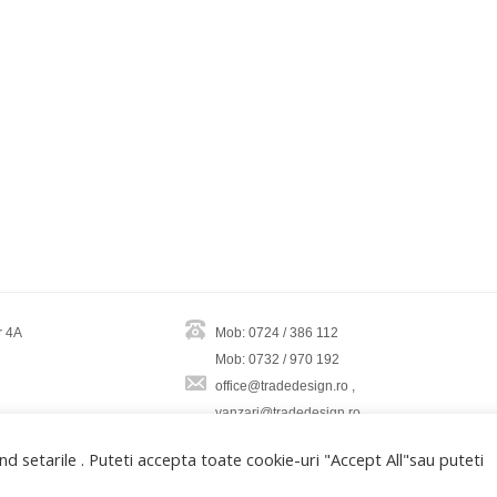
r 4A
Mob: 0724 / 386 112
Mob: 0732 / 970 192
office@tradedesign.ro ,
vanzari@tradedesign.ro
d setarile . Puteti accepta toate cookie-uri "Accept All"sau puteti