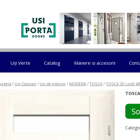
Sari la conținut
Uși Verte
Catalog
Manere si accesorii
Cont
pagină
/
Uși Classen
/
Uși de interior
/
MODERN
/
TOSCA
/
TOSCA 3D Look Wh
TOSCA
So
Catego