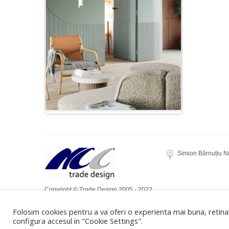
Simion Bărnuțiu N
Copyright © Trade Design 2005 - 2022.
Toate drepturile rezervate. Realizat de
Folosim cookies pentru a va oferi o experienta mai buna, retinan
Dow Media
configura accesul in "Cookie Settings".