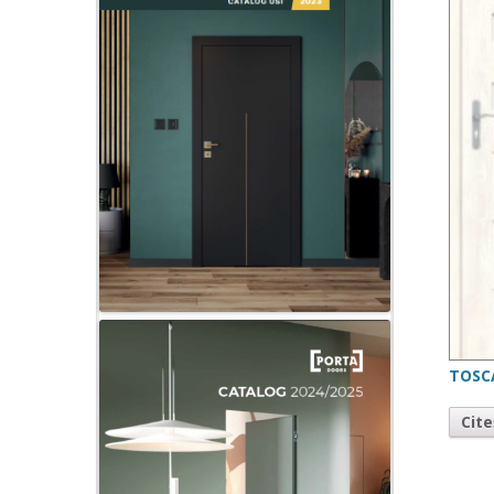
TOSC
Cit