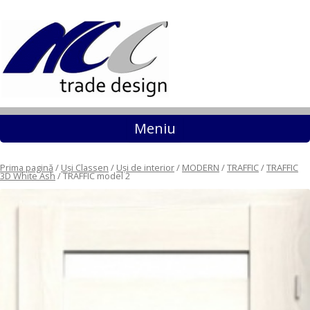
Sari la conținut
Meniu
Prima pagină
/
Uși Classen
/
Uși de interior
/
MODERN
/
TRAFFIC
/
TRAFFIC
3D White Ash
/ TRAFFIC model 2