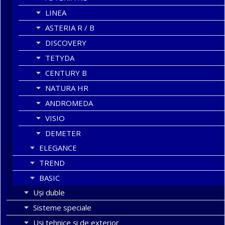
LINEA
ASTERIA R / B
DISCOVERY
TETYDA
CENTURY B
NATURA HR
ANDROMEDA
VISIO
DEMETER
ELEGANCE
TREND
BASIC
Uşi duble
Sisteme speciale
Uși tehnice și de exterior