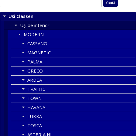
Caută
după:
Uși Classen
Uși de interior
MODERN
CASSANO
MAGNETIC
PALMA
GRECO
ARDEA
TRAFFIC
TOWN
HAVANA
LUKKA
TOSCA
ASTERIA NL