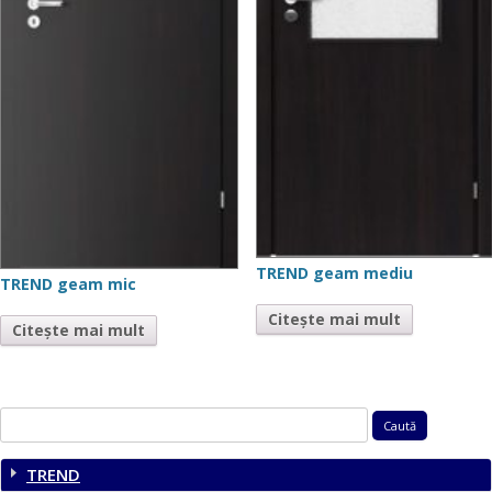
TREND geam mediu
TREND geam mic
Citește mai mult
Citește mai mult
Caută
după:
TREND