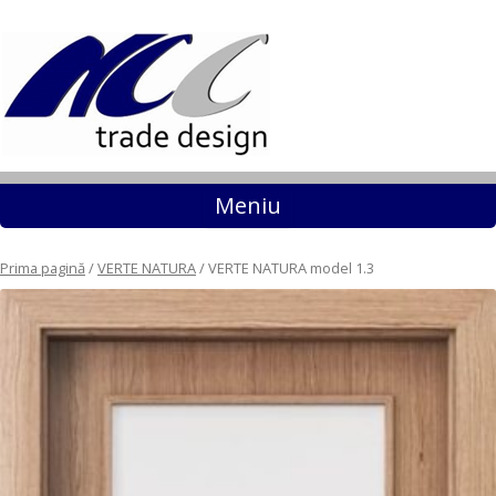
Sari la conținut
Meniu
Prima pagină
/
VERTE NATURA
/ VERTE NATURA model 1.3