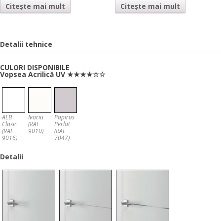
Citește mai mult
Citește mai mult
Detalii tehnice
CULORI DISPONIBILE
Vopsea Acrilică UV ★★★★☆☆
ALB
Ivoriu
Papirus
Clasic
(RAL
Perlat
(RAL
9010)
(RAL
9016)
7047)
Detalii