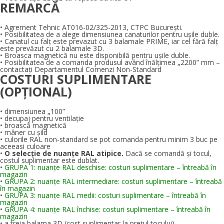
REMARCĂ
• Agrement Tehnic AT016-02/325-2013, CTPC Bucureşti.
• Posibilitatea de a alege dimensiunea canaturilor pentru ușile duble.
• Canatul cu falț este prevazut cu 3 balamale PRIME, iar cel fără falț
este prevăzut cu 2 balamale 3D.
• Broasca magnetică nu este disponibilă pentru ușile duble.
• Posibilitatea de a comanda produsul având înălțimea „2200” mm –
contactați Departamentul Comenzi Non-Standard
COSTURI SUPLIMENTARE
(OPȚIONAL)
• dimensiunea „100”
• decupaj pentru ventilație
• broască magnetică
• mâner cu șild
• culorile RAL non-standard se pot comanda pentru minim 3 buc pe
aceeasi culoare
•
O selecție de nuanțe RAL atipice.
Dacă se comandă şi tocul,
costul suplimentar este dublat.
•
GRUPA 1: nuanțe RAL deschise: costuri suplimentare – întreabă în
magazin
•
GRUPA 2: nuanțe RAL intermediare: costuri suplimentare – întreabă
în magazin
•
GRUPA 3: nuanțe RAL medii: costuri suplimentare – întreabă în
magazin
•
GRUPA 4: nuanțe RAL închise: costuri suplimentare – întreabă în
magazin
• a treia balama 3D (cost suplimentar la prețul tocului)