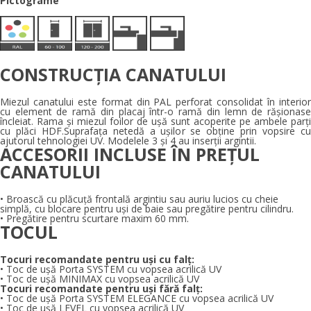
Pictograme
CONSTRUCȚIA CANATULUI
Miezul canatului este format din PAL perforat consolidat în interior
cu element de ramă din placaj într-o ramă din lemn de rășionase
încleiat. Rama și miezul foilor de ușă sunt acoperite pe ambele parți
cu plăci HDF.Suprafața netedă a ușilor se obține prin vopsire cu
ajutorul tehnologiei UV. Modelele 3 și 4 au inserții argintii.
ACCESORII INCLUSE ÎN PREȚUL
CANATULUI
• Broască cu plăcuță frontală argintiu sau auriu lucios cu cheie
simplă, cu blocare pentru uși de baie sau pregătire pentru cilindru.
• Pregătire pentru scurtare maxim 60 mm.
TOCUL
Tocuri recomandate pentru uși cu falț:
• Toc de ușă Porta SYSTEM cu vopsea acrilică UV
• Toc de ușă MINIMAX cu vopsea acrilică UV
Tocuri recomandate pentru uși fără falț:
• Toc de ușă Porta SYSTEM ELEGANCE cu vopsea acrilică UV
• Toc de ușă LEVEL cu vopsea acrilică UV