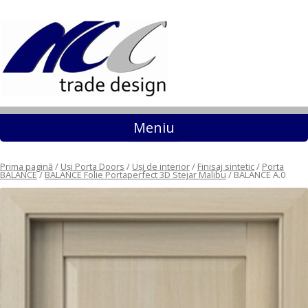
Sari la conținut
Meniu
Prima pagină
/
Uși Porta Doors
/
Uși de interior
/
Finisaj sintetic
/
Porta
BALANCE
/
BALANCE Folie Portaperfect 3D Stejar Malibu
/ BALANCE A.0