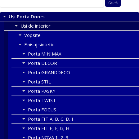
Caută
după:
Uși Porta Doors
Uși de interior
Vopsite
Finisaj sintetic
Porta MINIMAX
Porta DECOR
Porta GRANDDECO
Porta STIL
Porta PASKY
Porta TWIST
Porta FOCUS
Porta FIT A, B, C, D, I
Porta FIT E, F, G, H
Porta NOVA 1, 2, 3