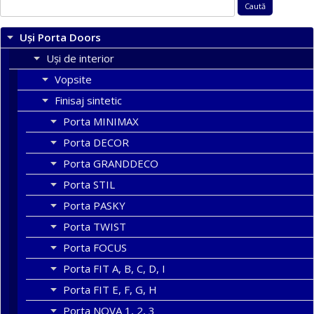
Caută
după:
Uși Porta Doors
Uși de interior
Vopsite
Finisaj sintetic
Porta MINIMAX
Porta DECOR
Porta GRANDDECO
Porta STIL
Porta PASKY
Porta TWIST
Porta FOCUS
Porta FIT A, B, C, D, I
Porta FIT E, F, G, H
Porta NOVA 1, 2, 3