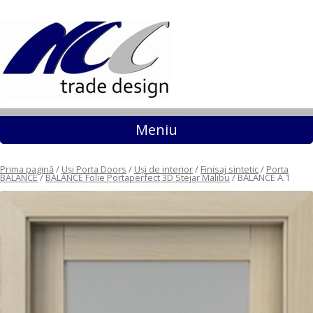
Sari la conținut
Meniu
Prima pagină
/
Uși Porta Doors
/
Uși de interior
/
Finisaj sintetic
/
Porta
BALANCE
/
BALANCE Folie Portaperfect 3D Stejar Malibu
/ BALANCE A.1