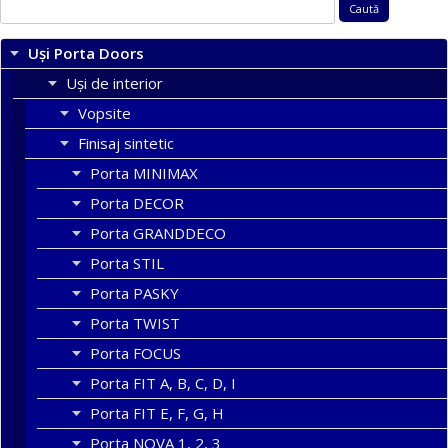
Caută
după:
Uși Porta Doors
Uși de interior
Vopsite
Finisaj sintetic
Porta MINIMAX
Porta DECOR
Porta GRANDDECO
Porta STIL
Porta PASKY
Porta TWIST
Porta FOCUS
Porta FIT A, B, C, D, I
Porta FIT E, F, G, H
Porta NOVA 1, 2, 3