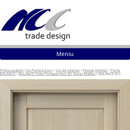
Sari la conținut
Meniu
Prima pagină
/
Uși Porta Doors
/
Uși de interior
/
Finisaj sintetic
/
Porta
BALANCE
/
BALANCE Folie Portaperfect 3D Stejar Malibu
/ BALANCE B.0