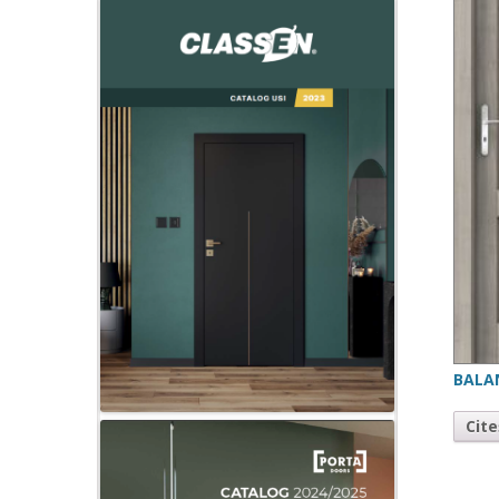
BALA
Cit