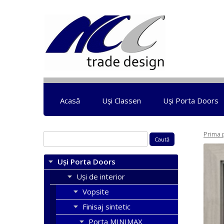
Acasă
Uși Classen
Uși Porta Doors
Prima 
Caută
după:
Uși Porta Doors
Uși de interior
Vopsite
Finisaj sintetic
Porta MINIMAX