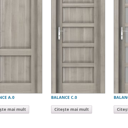
NCE A.0
BALANCE C.0
BALANC
ește mai mult
Citește mai mult
Citeș