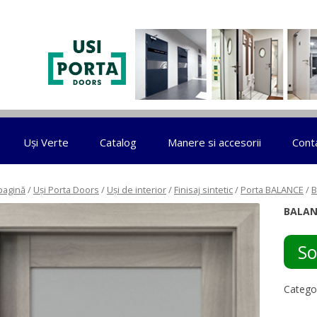
Sari la conținut
Uși Verte
Catalog
Manere si accesorii
Cont
pagină
/
Uși Porta Doors
/
Uși de interior
/
Finisaj sintetic
/
Porta BALANCE
/
B
BALAN
So
Catego