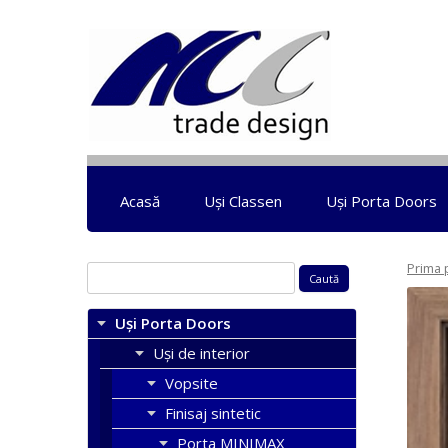
Acasă
Uși Classen
Uși Porta Doors
Prima 
Caută
după:
Uși Porta Doors
Uși de interior
Vopsite
Finisaj sintetic
Porta MINIMAX