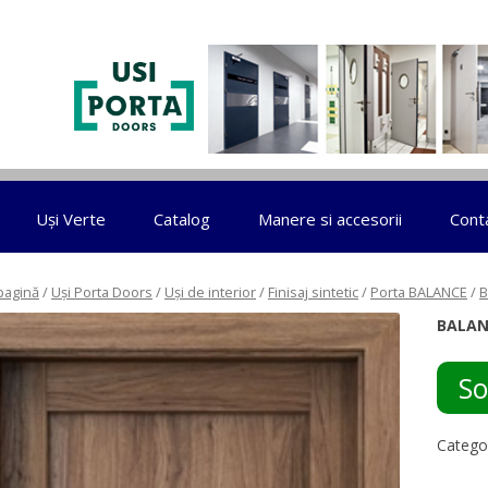
Sari la conținut
Uși Verte
Catalog
Manere si accesorii
Cont
pagină
/
Uși Porta Doors
/
Uși de interior
/
Finisaj sintetic
/
Porta BALANCE
/
B
BALAN
So
Catego