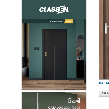
BALA
Cit