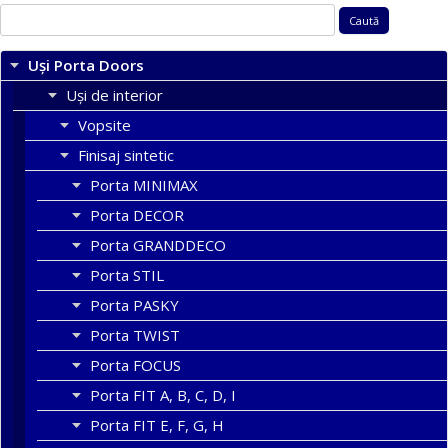
Caută
după:
Uși Porta Doors
Uși de interior
Vopsite
Finisaj sintetic
Porta MINIMAX
Porta DECOR
Porta GRANDDECO
Porta STIL
Porta PASKY
Porta TWIST
Porta FOCUS
Porta FIT A, B, C, D, I
Porta FIT E, F, G, H