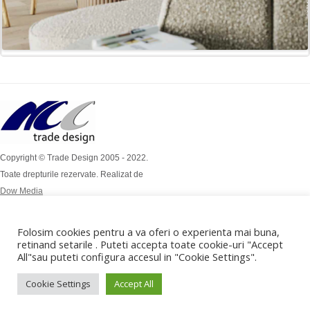
Copyright © Trade Design 2005 - 2022.
Toate drepturile rezervate. Realizat de
Dow Media
Simion Bărnuțiu Nr 4A
Mob: 0724 / 386 112
Folosim cookies pentru a va oferi o experienta mai buna,
Mob: 0732 / 970 192
retinand setarile . Puteti accepta toate cookie-uri "Accept
All"sau puteti configura accesul in "Cookie Settings".
office@tradedesign.ro ,
vanzari@tradedesign.ro
Cookie Settings
Accept All