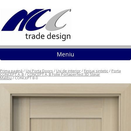
Sari la conținut
Meniu
Prima pagină
/
Uși Porta Doors
/
Uși de interior
/
Finisaj sintetic
/
Porta
CONCEPT A, B
/
CONCEPT A, B Folie Portaperfect 3D Stejar
Malibu
/ CONCEPT B.0