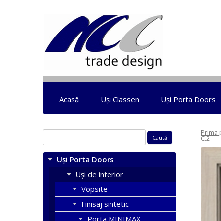
Acasă
Uși Classen
Uși Porta Doors
Prima 
Caută
C.2
după:
Uși Porta Doors
Uși de interior
Vopsite
Finisaj sintetic
Porta MINIMAX