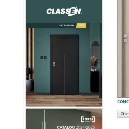
CONC
Cit