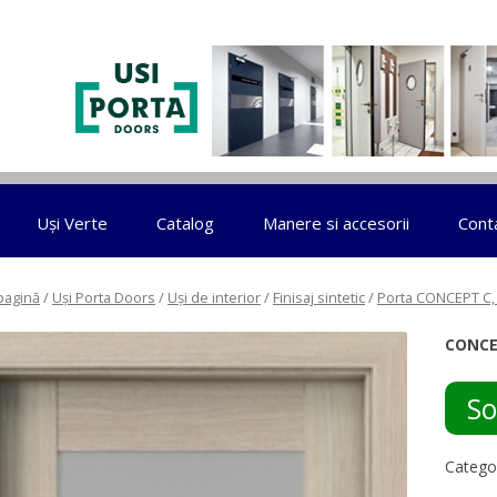
Sari la conținut
Uși Verte
Catalog
Manere si accesorii
Cont
pagină
/
Uși Porta Doors
/
Uși de interior
/
Finisaj sintetic
/
Porta CONCEPT C, 
CONCE
So
Catego