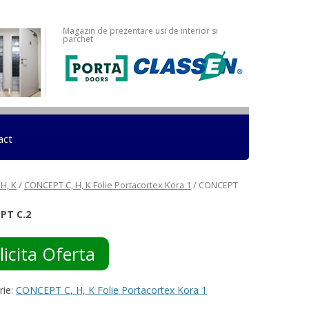
Magazin de prezentare usi de interior si
parchet
act
H, K
/
CONCEPT C, H, K Folie Portacortex Kora 1
/ CONCEPT
PT C.2
licita Oferta
rie:
CONCEPT C, H, K Folie Portacortex Kora 1