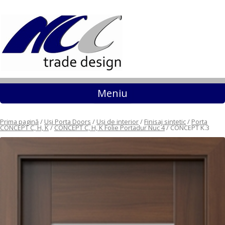
Sari la conținut
Meniu
Prima pagină
/
Uși Porta Doors
/
Uși de interior
/
Finisaj sintetic
/
Porta
CONCEPT C, H, K
/
CONCEPT C, H, K Folie Portadur Nuc 4
/ CONCEPT K.3