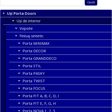
Caută
după:
Uși Porta Doors
Uși de interior
Vopsite
Finisaj sintetic
Porta MINIMAX
Porta DECOR
Porta GRANDDECO
Porta STIL
Porta PASKY
Porta TWIST
Porta FOCUS
Porta FIT A, B, C, D, I
Porta FIT E, F, G, H
Porta NOVA 1, 2, 3