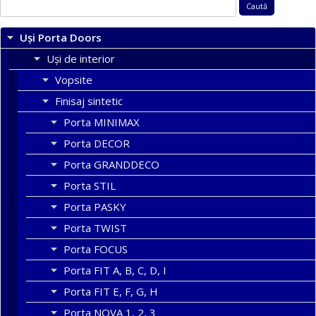
Caută
după:
Uși Porta Doors
Uși de interior
Vopsite
Finisaj sintetic
Porta MINIMAX
Porta DECOR
Porta GRANDDECO
Porta STIL
Porta PASKY
Porta TWIST
Porta FOCUS
Porta FIT A, B, C, D, I
Porta FIT E, F, G, H
Porta NOVA 1, 2, 3