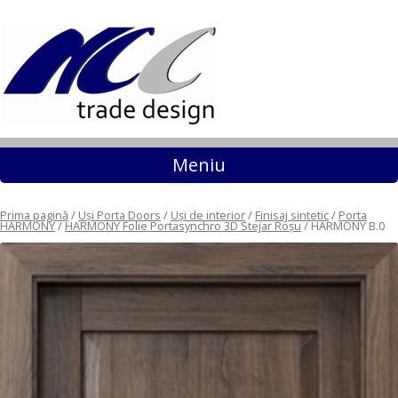
Sari la conținut
Meniu
Prima pagină
/
Uși Porta Doors
/
Uși de interior
/
Finisaj sintetic
/
Porta
HARMONY
/
HARMONY Folie Portasynchro 3D Stejar Roșu
/ HARMONY B.0