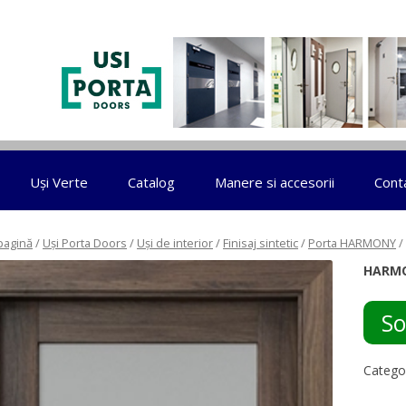
Sari la conținut
Uși Verte
Catalog
Manere si accesorii
Cont
pagină
/
Uși Porta Doors
/
Uși de interior
/
Finisaj sintetic
/
Porta HARMONY
/
HARMO
So
Catego