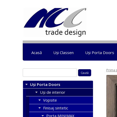
Acasă
Uși Classen
Uși Porta Doors
Prima 
Caută
după:
Uși Porta Doors
Uși de interior
Vopsite
Finisaj sintetic
Porta MINIMAX