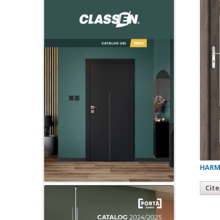
HARM
Cit