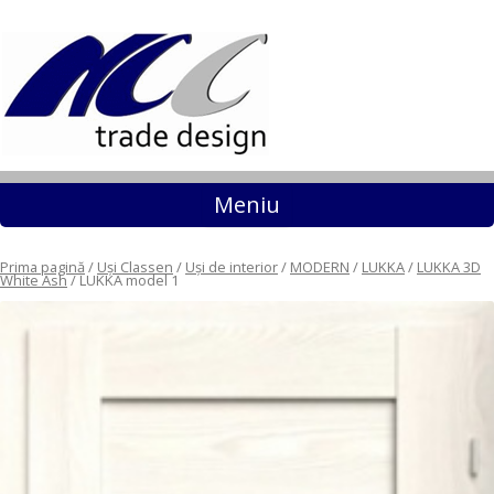
Sari la conținut
Meniu
Prima pagină
/
Uși Classen
/
Uși de interior
/
MODERN
/
LUKKA
/
LUKKA 3D
White Ash
/ LUKKA model 1