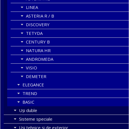
LINEA
ASTERIA R / B
DISCOVERY
TETYDA
CENTURY B
NATURA HR
ANDROMEDA
VISIO
DEMETER
ELEGANCE
TREND
BASIC
Uşi duble
Sisteme speciale
Uși tehnice și de exterior