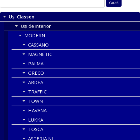
Caută
după:
Uși Classen
Uși de interior
MODERN
CASSANO
MAGNETIC
PALMA
GRECO
ARDEA
TRAFFIC
TOWN
HAVANA
LUKKA
TOSCA
ASTERIA NL