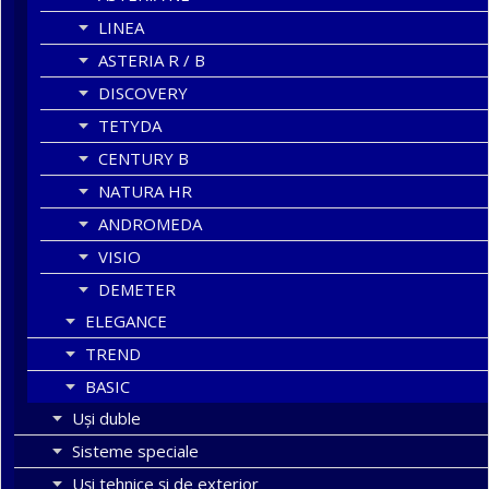
LINEA
ASTERIA R / B
DISCOVERY
TETYDA
CENTURY B
NATURA HR
ANDROMEDA
VISIO
DEMETER
ELEGANCE
TREND
BASIC
Uşi duble
Sisteme speciale
Uși tehnice și de exterior