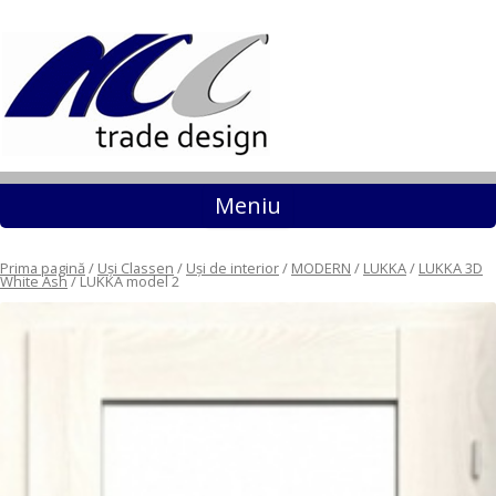
Sari la conținut
Meniu
Prima pagină
/
Uși Classen
/
Uși de interior
/
MODERN
/
LUKKA
/
LUKKA 3D
White Ash
/ LUKKA model 2