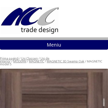
Sari la conținut
Meniu
Prima pagină
/
Uși Classen
/
Uși de
interior
/
MODERN
/
MAGNETIC
/
MAGNETIC 3D Swamp Oak
/ MAGNETIC
model 5