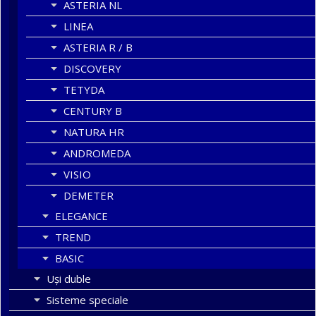
ASTERIA NL
LINEA
ASTERIA R / B
DISCOVERY
TETYDA
CENTURY B
NATURA HR
ANDROMEDA
VISIO
DEMETER
ELEGANCE
TREND
BASIC
Uşi duble
Sisteme speciale