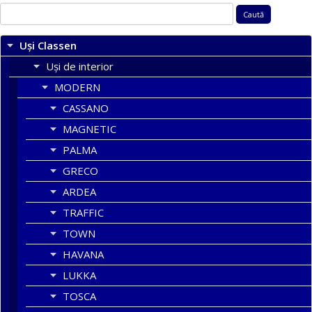
Caută
după:
Uși Classen
Uși de interior
MODERN
CASSANO
MAGNETIC
PALMA
GRECO
ARDEA
TRAFFIC
TOWN
HAVANA
LUKKA
TOSCA