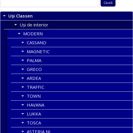
Caută
după:
Uși Classen
Uși de interior
MODERN
CASSANO
MAGNETIC
PALMA
GRECO
ARDEA
TRAFFIC
TOWN
HAVANA
LUKKA
TOSCA
ASTERIA NL