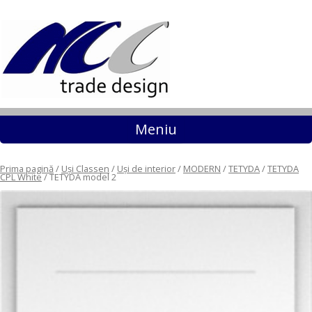
Sari la conținut
Meniu
Prima pagină
/
Uși Classen
/
Uși de interior
/
MODERN
/
TETYDA
/
TETYDA
CPL White
/ TETYDA model 2