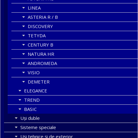
LINEA
ASTERIA R / B
DISCOVERY
TETYDA
CENTURY B
NATURA HR
ANDROMEDA
VISIO
DEMETER
ELEGANCE
TREND
BASIC
Uşi duble
Sisteme speciale
Uși tehnice și de exterior