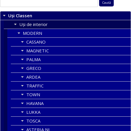
Caută
după:
Uși Classen
Uși de interior
MODERN
CASSANO
MAGNETIC
PALMA
GRECO
ARDEA
TRAFFIC
TOWN
HAVANA
LUKKA
TOSCA
ASTERIA NL