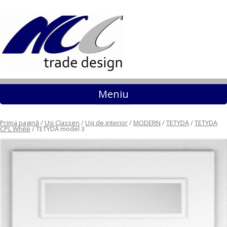
Sari la conținut
Meniu
Prima pagină
/
Uși Classen
/
Uși de interior
/
MODERN
/
TETYDA
/
TETYDA
CPL White
/ TETYDA model 3