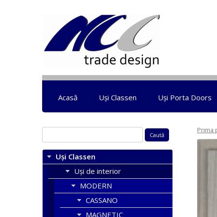
Acasă
Uși Classen
Uși Porta Doors
Prima 
Caută
după:
Uși Classen
Uși de interior
MODERN
CASSANO
MAGNETIC