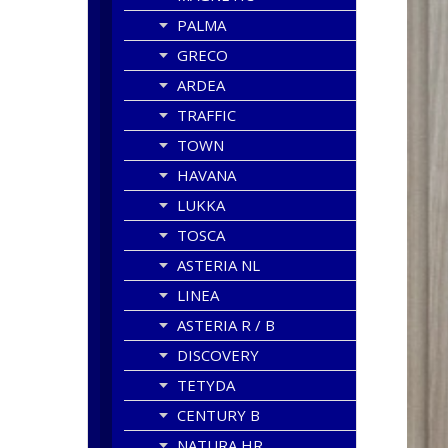
PALMA
GRECO
ARDEA
TRAFFIC
TOWN
HAVANA
LUKKA
TOSCA
ASTERIA NL
LINEA
ASTERIA R / B
DISCOVERY
TETYDA
CENTURY B
NATURA HR