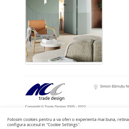
Simion Bărnuțiu N
Copyright © Trade Design 2005 - 2022.
Toate drepturile rezervate. Realizat de
Folosim cookies pentru a va oferi o experienta mai buna, retinan
Dow Media
configura accesul in "Cookie Settings".