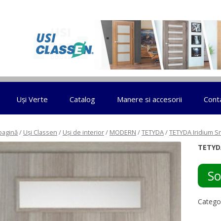
Sari la conținut
Uși Verte
Catalog
Manere si accesorii
Cont
pagină
/
Uși Classen
/
Uși de interior
/
MODERN
/
TETYDA
/
TETYDA Iridium 
TETYD
So
Catego