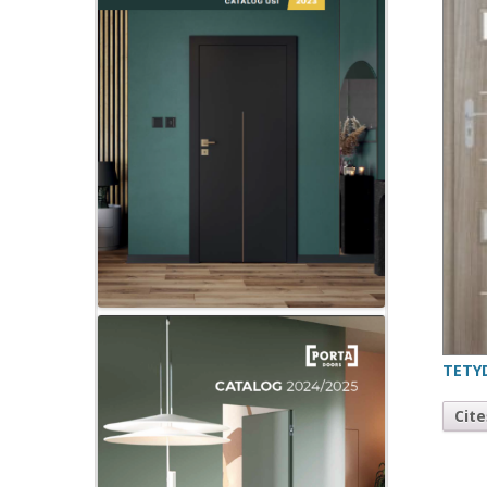
TETY
Cit