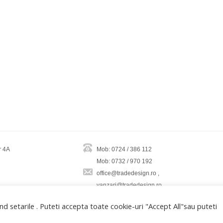
r 4A
Mob: 0724 / 386 112
Mob: 0732 / 970 192
office@tradedesign.ro ,
vanzari@tradedesign.ro
d setarile . Puteti accepta toate cookie-uri "Accept All"sau puteti