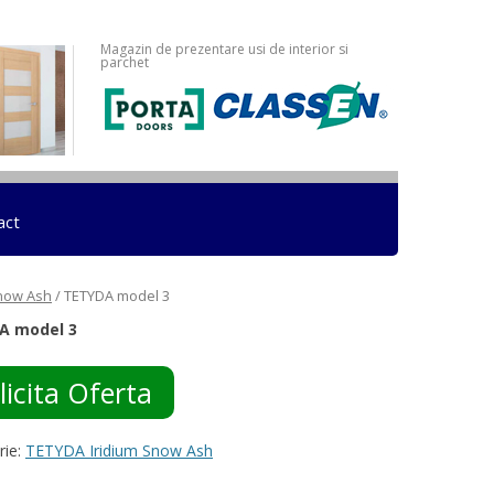
Magazin de prezentare usi de interior si
parchet
act
Snow Ash
/ TETYDA model 3
A model 3
licita Oferta
rie:
TETYDA Iridium Snow Ash