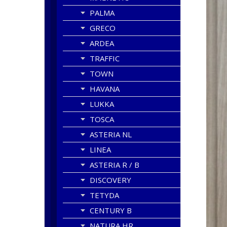
PALMA
GRECO
ARDEA
TRAFFIC
TOWN
HAVANA
LUKKA
TOSCA
ASTERIA NL
LINEA
ASTERIA R / B
DISCOVERY
TETYDA
CENTURY B
NATURA HR