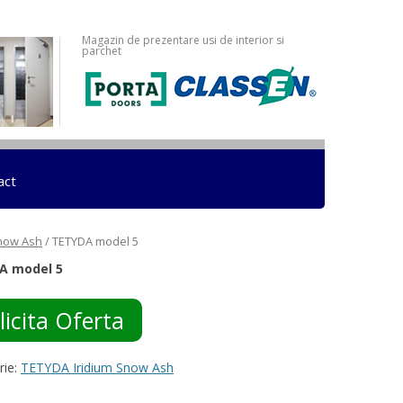
Magazin de prezentare usi de interior si
parchet
act
Snow Ash
/ TETYDA model 5
A model 5
licita Oferta
rie:
TETYDA Iridium Snow Ash