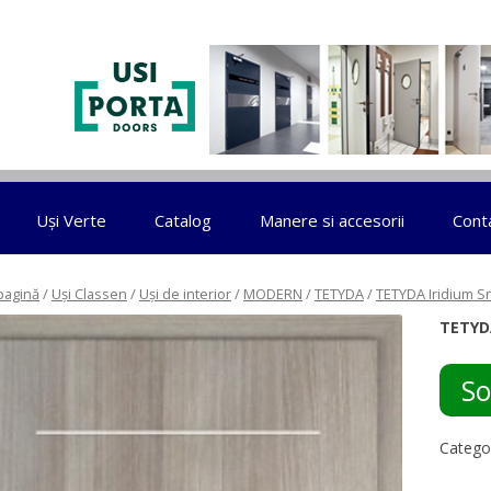
Sari la conținut
Uși Verte
Catalog
Manere si accesorii
Cont
pagină
/
Uși Classen
/
Uși de interior
/
MODERN
/
TETYDA
/
TETYDA Iridium 
TETYD
So
Catego