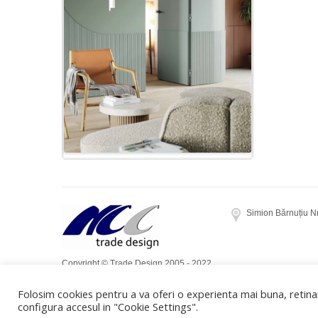
Simion Bărnuțiu N
Copyright © Trade Design 2005 - 2022.
Toate drepturile rezervate. Realizat de
Folosim cookies pentru a va oferi o experienta mai buna, retinan
Dow Media
configura accesul in "Cookie Settings".