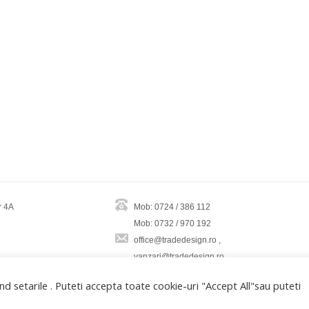
r 4A
Mob: 0724 / 386 112
Mob: 0732 / 970 192
office@tradedesign.ro ,
vanzari@tradedesign.ro
d setarile . Puteti accepta toate cookie-uri "Accept All"sau puteti