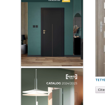
TETY
Cit