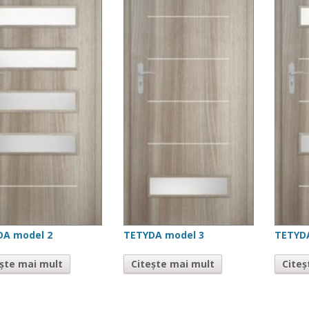
DA model 2
TETYDA model 3
TETYD
ește mai mult
Citește mai mult
Citeș