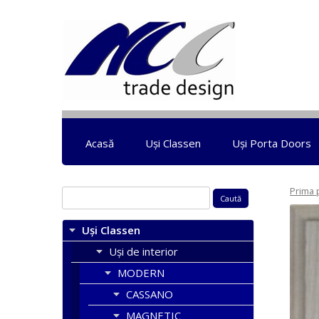
Acasă
Uși Classen
Uși Porta Doors
Prima 
Caută
după:
Uși Classen
Uși de interior
MODERN
CASSANO
MAGNETIC