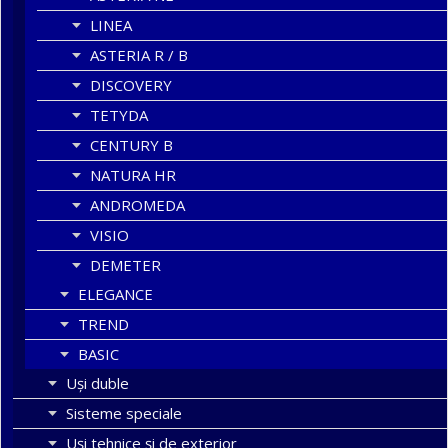
LINEA
ASTERIA R / B
DISCOVERY
TETYDA
CENTURY B
NATURA HR
ANDROMEDA
VISIO
DEMETER
ELEGANCE
TREND
BASIC
Uşi duble
Sisteme speciale
Uși tehnice și de exterior