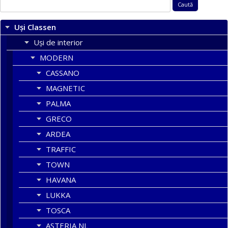
Caută
după:
Uși Classen
Uși de interior
MODERN
CASSANO
MAGNETIC
PALMA
GRECO
ARDEA
TRAFFIC
TOWN
HAVANA
LUKKA
TOSCA
ASTERIA NL