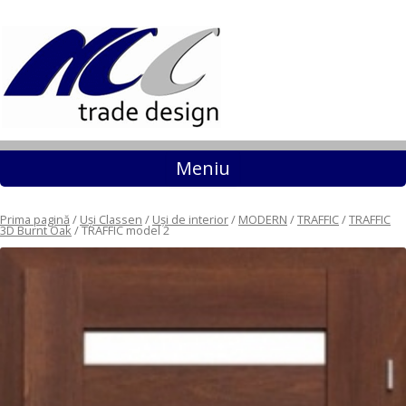
Sari la conținut
Meniu
Prima pagină
/
Uși Classen
/
Uși de interior
/
MODERN
/
TRAFFIC
/
TRAFFIC
3D Burnt Oak
/ TRAFFIC model 2