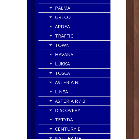
PALMA
GRECO
ARDEA
TRAFFIC
TOWN
HAVANA
LUKKA
TOSCA
ASTERIA NL
LINEA
ASTERIA R / B
DISCOVERY
TETYDA
CENTURY B
NATURA HR