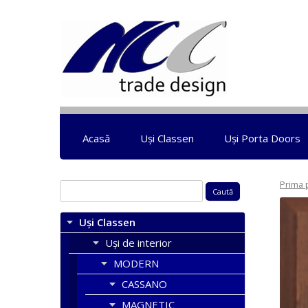
Acasă
Uși Classen
Uși Porta Doors
Prima 
Caută
după:
Uși Classen
Uși de interior
MODERN
CASSANO
MAGNETIC