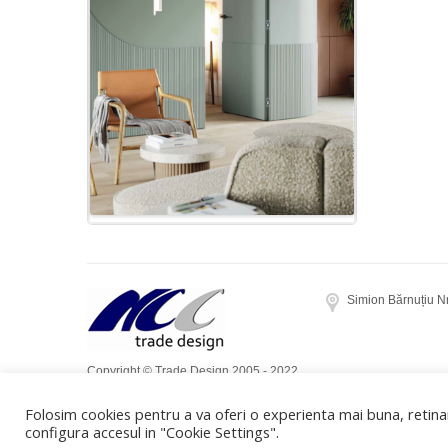
Simion Bărnuțiu N
Copyright © Trade Design 2005 - 2022.
Toate drepturile rezervate. Realizat de
Folosim cookies pentru a va oferi o experienta mai buna, retinan
Dow Media
configura accesul in "Cookie Settings".