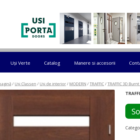
Sari la conținut
Uși Verte
Catalog
Manere si accesorii
Cont
pagină
/
Uși Classen
/
Uși de interior
/
MODERN
/
TRAFFIC
/
TRAFFIC 3D Burnt
TRAFFI
So
Catego