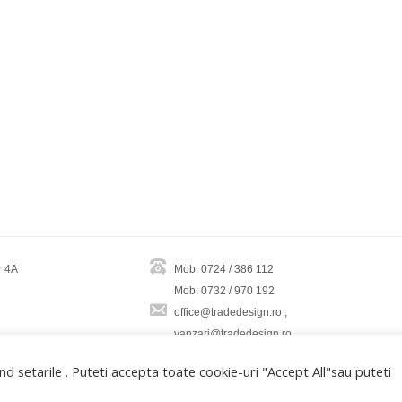
r 4A
Mob: 0724 / 386 112
Mob: 0732 / 970 192
office@tradedesign.ro ,
vanzari@tradedesign.ro
d setarile . Puteti accepta toate cookie-uri "Accept All"sau puteti